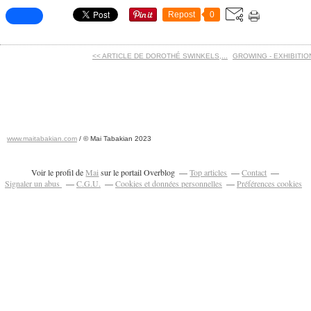
Repost
0
<< ARTICLE DE DOROTHÉ SWINKELS,...
GROWING - EXHIBITION 
www.maitabakian.com
/ © Mai Tabakian 2023
Art contemporain 2011 - Art Fair 2011
Voir le profil de
Mai
sur le portail Overblog
Top articles
Contact
Signaler un abus
C.G.U.
Cookies et données personnelles
Préférences cookies