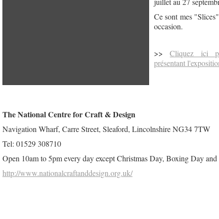
juillet au 27 septemb
Ce sont mes "Slices" 
occasion.
>>
Cliquez ici 
présentant l'expositio
The National Centre for Craft & Design
Navigation Wharf, Carre Street, Sleaford, Lincolnshire NG34 7TW
Tel: 01529 308710
Open 10am to 5pm every day except Christmas Day, Boxing Day and
http://www.nationalcraftanddesign.org.uk/