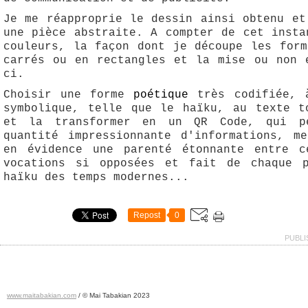
Je me réapproprie le dessin ainsi obtenu et
une pièce abstraite. A compter de cet insta
couleurs, la façon dont je découpe les form
carrés ou en rectangles et la mise ou non 
ci.
Choisir une forme
poétique
très codifiée, à
symbolique, telle que le haïku, au texte t
et la transformer en un QR Code, qui p
quantité impressionnante d'informations, m
en évidence une parenté étonnante entre c
vocations si opposées et fait de chaque p
haïku des temps modernes...
Repost
0
PUBLI
www.maitabakian.com
/ © Mai Tabakian 2023
Art contemporain 2011 - Art Fair 2011