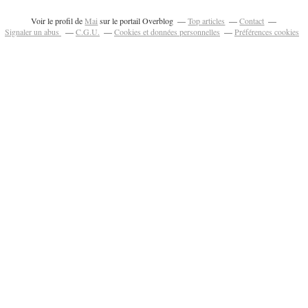
Voir le profil de
Mai
sur le portail Overblog
Top articles
Contact
Signaler un abus
C.G.U.
Cookies et données personnelles
Préférences cookies