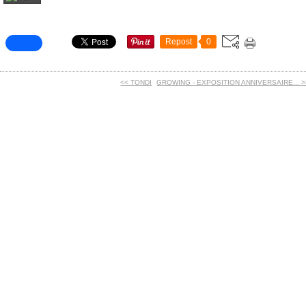
Repost
0
<< TONDI
GROWING - EXPOSITION ANNIVERSAIRE... >