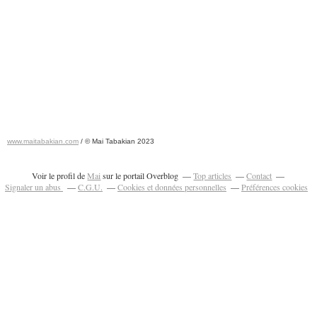
www.maitabakian.com
/ © Mai Tabakian 2023
Art contemporain 2011 - Art Fair 2011
Voir le profil de
Mai
sur le portail Overblog
Top articles
Contact
Signaler un abus
C.G.U.
Cookies et données personnelles
Préférences cookies