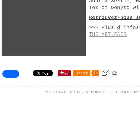
Andrew Sexton, M
Tex et Denyse Wi
Retrouvez-nous s
>>> Plus d'infos
THE ART.FAIR
Repost
0
<< AU-DELÀ DE MES RÊVES - MONASTÈRE...
FLOWER POWER