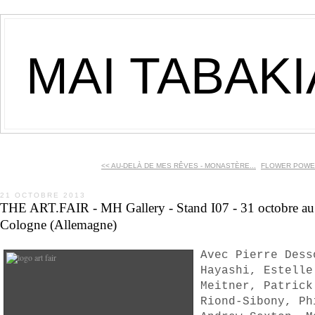
MAI TABAK
<< AU-DELÀ DE MES RÊVES - MONASTÈRE...
FLOWER POWER
21 OCTOBRE 2013
THE ART.FAIR - MH Gallery - Stand I07 - 31 octobre a
Cologne (Allemagne)
Avec Pierre Dess
Hayashi, Estelle
Meitner, Patrick
Riond-Sibony, Ph