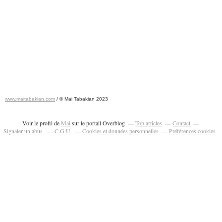
www.maitabakian.com
/ © Mai Tabakian 2023
Art contemporain 2011 - Art Fair 2011
Voir le profil de
Mai
sur le portail Overblog
Top articles
Contact
Signaler un abus
C.G.U.
Cookies et données personnelles
Préférences cookies