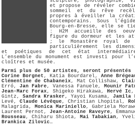
sculpture, photographie, v
et propose de révéler combi
sommeil et du rêve recèl
propres à éveiller la créat
contemporains. Sous l’égi
Bourg-en-Bresse, elle se ti
: H2M accueille des oeuv
figure du dormeur et les at
; le Monastère royal de 
particulièrement les dimens
et poétiques de cet état intermédiair
L’ensemble du monument est investi pour l’
cloîtres et musée.
Parmi plus de 50 artistes, seront présentés 
Corine Borgnet
, Katia Bourdarel,
Anne Brégea
Clémentine de Chabaneix
, Mat Collishaw,
Clai
Erró,
Jan Fabre
, Vanessa Fanuele,
Mounir Fat
Jean-Marc Forax
, Shigeko Hirakawa,
Hervé Ic
,
Gintz,
Sandra Krasker
, Yayoi Kusama,
Jamila 
Levé,
Claude Lévêque
, Christian Lhopital,
Ro
Malagrida,
Monica Mariniello
, Gabriela Mora
Laurent Pernot,
Jean-Antoine Raveyre
, Emman
Rousseau
, Chiharu Shiota,
Mai Tabakian
, Yvel
Brankica Zilovic
…