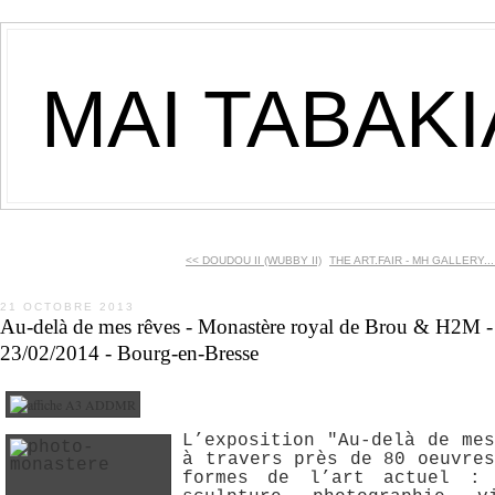
MAI TABAK
<< DOUDOU II (WUBBY II)
THE ART.FAIR - MH GALLERY...
21 OCTOBRE 2013
Au-delà de mes rêves - Monastère royal de Brou & H2M -
23/02/2014 - Bourg-en-Bresse
L’exposition "Au-delà de me
à travers près de 80 oeuvre
formes de l’art actuel : 