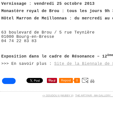
Vernissage : vendredi 25 octobre 2013
Monastère royal de Brou : tous les jours 9h 
Hôtel Marron de Meillonnas : du mercredi au 
63 boulevard de Brou / 5 rue Teynière
01000 Bourg-en-Bresse
04 74 22 83 83
èm
Exposition dans le cadre de Résonance – 12
>>> En savoir plus :
Site de la Biennale de 
Repost
0
<< DOUDOU II (WUBBY II)
THE ART.FAIR - MH GALLERY...