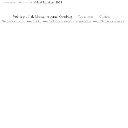
www.maitabakian.com
/ © Mai Tabakian 2023
Art contemporain 2011 - Art Fair 2011
Voir le profil de
Mai
sur le portail Overblog
Top articles
Contact
Signaler un abus
C.G.U.
Cookies et données personnelles
Préférences cookies