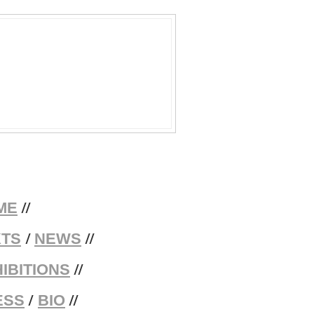
//
ME
/
//
XTS
NEWS
//
IBITIONS
/
//
ESS
BIO