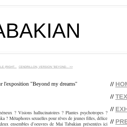
ABAKIAN
E (RIGHT...
CENDRILLON, VERSION "BEYOND... >>
//
HO
ur l'exposition "Beyond my dreams"
//
TE
//
EXH
éneux ? Visions hallucinatoires ? Plantes psychotropes ?
a ? Métaphores sexuelles pour rêves de jeunes filles, délice
//
PR
 deux ensembles d’oeuvres de Mai Tabakian présentées ici