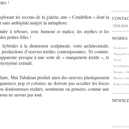
bles !
plorant les recoins de la galerie, une
« Cendrillon » dont la
CONTA
st sans ambigüité
malgré la métaphore.
Click here
re à rebours, avec humour et malice, les mythes et les
es petites filles !
WORKS
s hybrides à la dimension sculpturale, voire
architecturale,
Sculptures
ux productions d’oeuvres
textiles contemporaines. Ni couture,
Dispositifs
’apparente presque à une sorte de « marqueterie textile », le
Tondi
olystyrène extrudé.
Installation
Dessins - D
faire, Mai Tabakian produit ainsi des oeuvres plastiquement
Blason-cod
parences pop et colorées ne doivent pas occulter les forces
Haïku Cod
 ou douloureuses réalités, sentiments ou pensées, comme une
nous ne savons pas tout.
NEWSLE
Abonnez-vous
Email