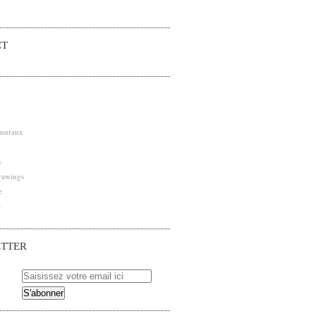
CT
 muraux
s
rawings
e
e
TTER
 pour être averti des nouveaux articles publiés.