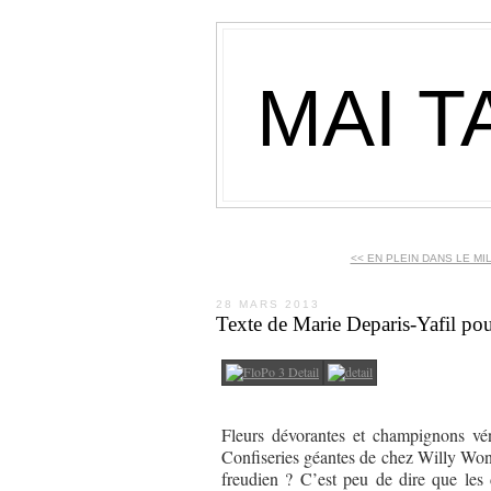
MAI T
<< EN PLEIN DANS LE MILL
28 MARS 2013
Texte de Marie Deparis-Yafil po
Fleurs dévorantes et champignons vén
Confiseries géantes de chez Willy Wonk
freudien ? C’est peu de dire que les