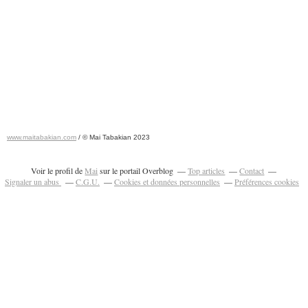
www.maitabakian.com
/ © Mai Tabakian 2023
Art contemporain 2011 - Art Fair 2011
Voir le profil de
Mai
sur le portail Overblog
Top articles
Contact
Signaler un abus
C.G.U.
Cookies et données personnelles
Préférences cookies