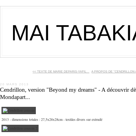
MAI TABAK
<< TEXTE DE MARIE DEPARIS-YAFIL...
A PROPOS DE "CENDRILLON (
20 MARS 2013
Cendrillon, version "Beyond my dreams" - A découvrir dès l
Mondapart...
2013 - dimensions totales : 27,5x28x28cm - textiles divers sur extrudé