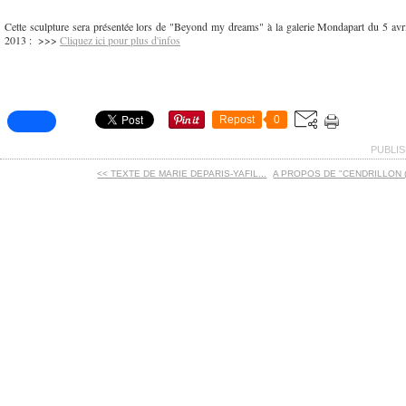
Cette sculpture sera présentée lors de "Beyond my dreams" à la galerie Mondapart du 5 avri
2013 : >>>
Cliquez ici pour plus d'infos
Repost
0
PUBLIS
<< TEXTE DE MARIE DEPARIS-YAFIL...
A PROPOS DE "CENDRILLON (