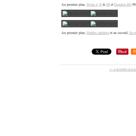
Au premier plan,
Twins I
,
II
&
III
et
Doudou III
(Wu
Au premier plan,
Haltère adultère
et au second,
En p
R
<< A BOURG-EN-BR