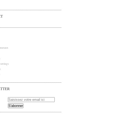
CT
 muraux
s
rawings
e
e
TTER
 pour être averti des nouveaux articles publiés.