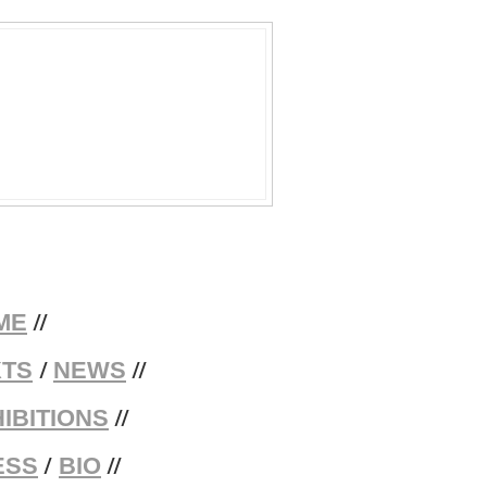
//
ME
/
//
XTS
NEWS
//
IBITIONS
/
//
ESS
BIO