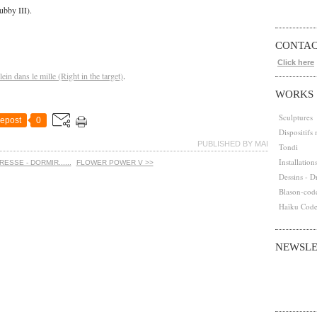
bby III).
CONTA
Click here
lein dans le mille (Right in the target)
.
WORKS
Sculptures
epost
0
Dispositifs
PUBLISHED BY MAI
Tondi
Installation
ESSE - DORMIR......
FLOWER POWER V >>
Dessins - D
Blason-cod
Haïku Cod
NEWSLE
Abonnez-vous
Email