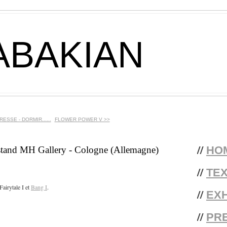
ABAKIAN
ESSE - DORMIR......
FLOWER POWER V >>
//
HO
tand MH Gallery - Cologne (Allemagne)
//
TE
airytale I et
Bang I
.
//
EXH
//
PR