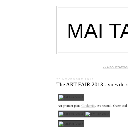
MAI T
<< A BOURG-EN-BR
25 NOVEMBRE 2013
The ART.FAIR 2013 - vues du s
Au premier plan,
Cinderella
. Au second, Oversized F