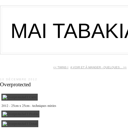
MAI TABAK
<< TWINS I
A VOIR ET À MANGER - QUELQUES... >>
10 DÉCEMBRE 2012
Overprotected
2012 - 25cm x 25cm - techniques mixtes