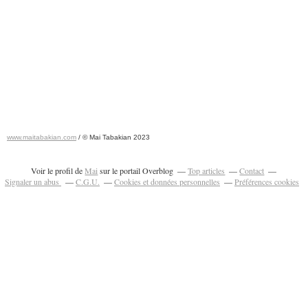
www.maitabakian.com
/ © Mai Tabakian 2023
Art contemporain 2011 - Art Fair 2011
Voir le profil de
Mai
sur le portail Overblog
Top articles
Contact
Signaler un abus
C.G.U.
Cookies et données personnelles
Préférences cookies