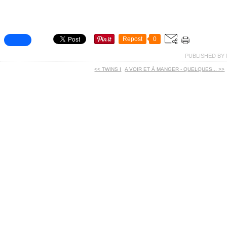
Repost
0
PUBLISHED BY 
<< TWINS I
A VOIR ET À MANGER - QUELQUES... >>