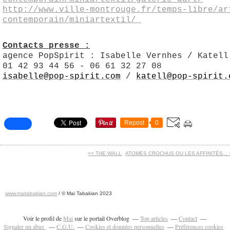
http://www.ville-montrouge.fr/temps-libre/ar
contemporain/miniartextil/
Contacts presse :
agence PopSpirit : Isabelle Vernhes / Katell
01 42 93 44 56 - 06 61 32 27 08
isabelle@pop-spirit.com
/
katell@pop-spirit.
Repost
0
<< THE WALL
ATOMES CROCHUS OU LES AFFINITÉS... 
www.maitabakian.com
/ © Mai Tabakian 2023
Art contemporain 2011 - Art Fair 2011
Voir le profil de
Mai
sur le portail Overblog
Top articles
Contact
Signaler un abus
C.G.U.
Cookies et données personnelles
Préférences cookies