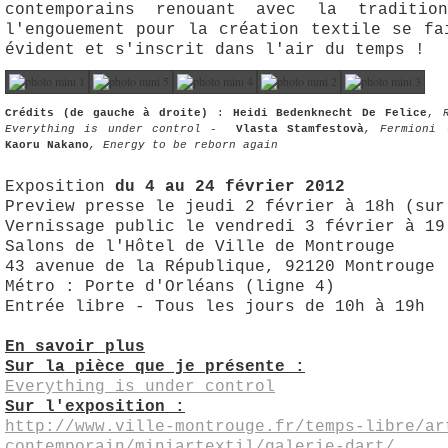
contemporains renouant avec la traditi
l'engouement pour la création textile se fa
évident et s'inscrit dans l'air du temps !
Crédits (de gauche à droite)
:
Heidi Bedenknecht De Felice
,
Everything is under control -
Vlasta Stamfestovà
, Fermioni 
Kaoru Nakano
, Energy to be reborn again
Exposition
du
4 au 24 février 2012
Preview presse le jeudi 2 février à 18h (sur
Vernissage public le vendredi 3 février à 19
Salons de l'Hôtel de Ville de Montrouge
43 avenue de la République, 92120 Montrouge
Métro : Porte d'Orléans (ligne 4)
Entrée libre - Tous les jours de 10h à 19h
En savoir plus
Sur la pièce que je présente :
Everything is under control
Sur l'exposition :
http://www.ville-montrouge.fr/temps-libre/ar
contemporain/miniartextil/galerie-dart/