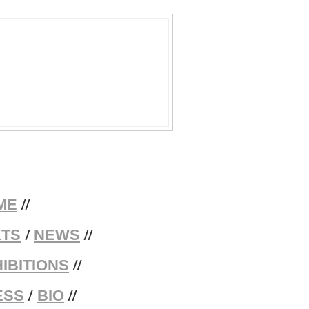
//
ME
/
//
XTS
NEWS
//
IBITIONS
/
//
ESS
BIO