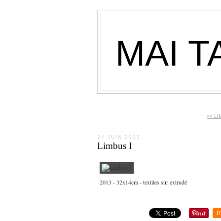
MAI T
<< LI
24 JUIN 2013
Limbus I
2013 - 32x14cm - textiles sur extrudé
R