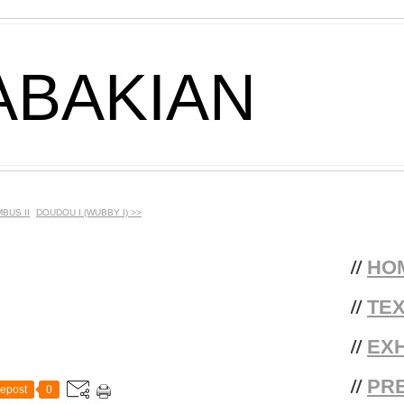
ABAKIAN
MBUS II
DOUDOU I (WUBBY I) >>
//
HO
//
TE
//
EXH
//
PR
epost
0