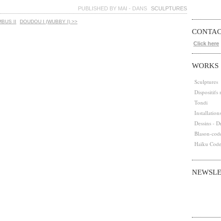
PUBLISHED BY MAI
-
DANS
SCULPTURES
MBUS II
DOUDOU I (WUBBY I) >>
CONTA
Click here
WORKS
Sculptures
Dispositifs
Tondi
Installation
Dessins - D
Blason-cod
Haïku Cod
NEWSLE
Abonnez-vous
Email