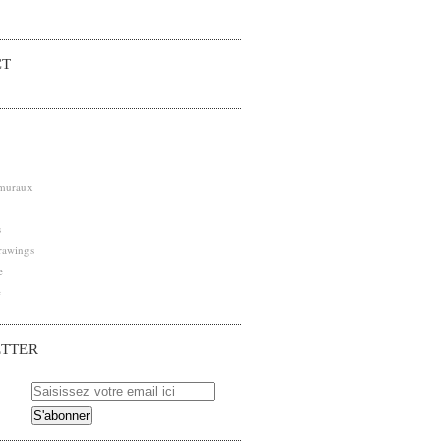
CT
 muraux
s
rawings
e
e
TTER
 pour être averti des nouveaux articles publiés.