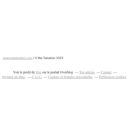
www.maitabakian.com
/ © Mai Tabakian 2023
Art contemporain 2011 - Art Fair 2011
Voir le profil de
Mai
sur le portail Overblog
Top articles
Contact
Signaler un abus
C.G.U.
Cookies et données personnelles
Préférences cookies