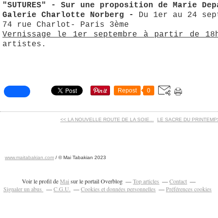
"SUTURES" - Sur une proposition de Marie Dep
Galerie Charlotte Norberg -
Du 1er au 24 sep
74 rue Charlot- Paris 3ème
Vernissage le 1er septembre à partir de 18
artistes.
Repost
0
<< LA NOUVELLE ROUTE DE LA SOIE...
LE SACRE DU PRINTEMPS 
www.maitabakian.com
/ © Mai Tabakian 2023
Art contemporain 2011 - Art Fair 2011
Voir le profil de
Mai
sur le portail Overblog
Top articles
Contact
Signaler un abus
C.G.U.
Cookies et données personnelles
Préférences cookies