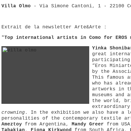
Villa Olmo
- Via Simone Cantoni, 1 - 22100 C
Extrait de la newsletter Arte&Arte :
"
Top international artists in Como for EROS 
Yinka Shoniba
great interna
participating
“Eros Miniart
by the Associ
This famous a
who has alrea
artworks in t
museums and a
the world, br
extraordinar
crowning
. In the exhibition we also have a l
personalities of the contemporary textile a
Ameztoy
from Argentina,
Mandy Greer
from USA
Tabakian
,
Fiona Kirkwood
from South Africa,