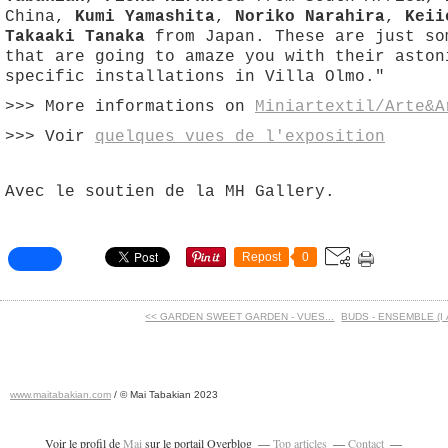
China,
Kumi Yamashita
,
Noriko Narahira
,
Keii
Takaaki Tanaka
from Japan. These are just so
that are going to amaze you with their aston
specific installations in Villa Olmo."
>>> More informations on
Miniartextil/Arte&A
>>> Voir
quelques vues de l'exposition
Avec le soutien de la MH Gallery.
Repost
0
<< GARDEN SWEET GARDEN - VUES...
BUDS - ENSEMBLE (I À
www.maitabakian.com
/ © Mai Tabakian 2023
Art contemporain 2011 - Art Fair 2011
Voir le profil de
Mai
sur le portail Overblog
Top articles
Contact