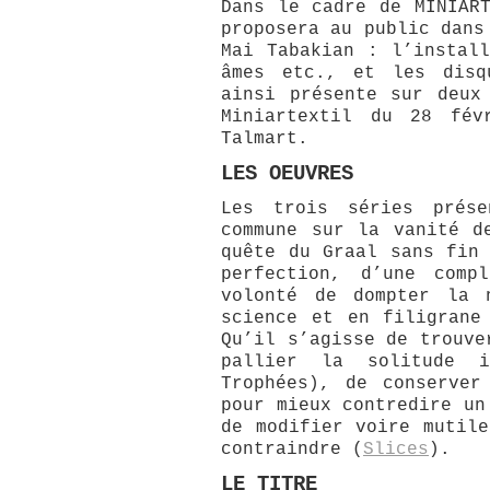
Dans le cadre de MINIART
proposera au public dans
Mai Tabakian : l’install
âmes etc., et les disq
ainsi présente sur deux
Miniartextil du 28 fév
Talmart.
LES OEUVRES
Les trois séries prése
commune sur la vanité d
quête du Graal sans fin 
perfection, d’une comp
volonté de dompter la 
science et en filigrane
Qu’il s’agisse de trouve
pallier la solitude 
Trophées), de conserver
pour mieux contredire un
de modifier voire mutile
contraindre (
Slices
).
LE TITRE