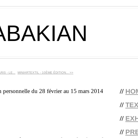
ABAKIAN
IS - LE...
MINIARTEXTIL - 10ÈME ÉDITION... >>
//
HO
rsonnelle du 28 février au 15 mars 2014
//
TE
//
EXH
//
PR