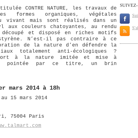
SUIVEZ
titulée CONTRE NATURE, les travaux de
es formes organiques, végétales
Sui
du vivant mais sont réalisés dans un
yl aux couleurs chatoyantes, au rendu
S'a
 découpé et disposé en riches motifs
styrène. N’est-il pas contraire à ce
bration de la nature d’en défendre la
iaux totalement anti-écologiques ?
port à la nature imitée et mise à
ée pointée par ce titre, un brin
er mars 2014 à 18h
 au 15 mars 2014
ri, 75004 Paris
ww.talmart.com