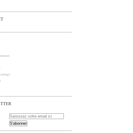
CT
 muraux
s
rawings
e
e
TTER
 pour être averti des nouveaux articles publiés.