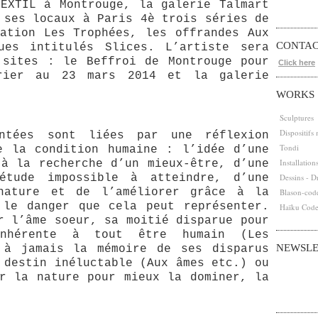
EXTIL à Montrouge, la galerie Talmart
 ses locaux à Paris 4è trois séries de
ation Les Trophées, les offrandes Aux
CONTA
ues intitulés Slices. L’artiste sera
 sites : le Beffroi de Montrouge pour
Click here
rier au 23 mars 2014 et la galerie
WORKS
Sculptures
Dispositifs
ntées sont liées par une réflexion
Tondi
e la condition humaine : l’idée d’une
Installation
à la recherche d’un mieux-être, d’une
létude impossible à atteindre, d’une
Dessins - D
nature et de l’améliorer grâce à la
Blason-cod
 le danger que cela peut représenter.
Haïku Cod
r l’âme soeur, sa moitié disparue pour
inhérente à tout être humain (Les
NEWSLE
 à jamais la mémoire de ses disparus
 destin inéluctable (Aux âmes etc.) ou
Abonnez-vous
Email
r la nature pour mieux la dominer, la