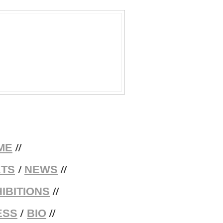
//
ME
/
//
XTS
NEWS
//
IBITIONS
/
//
ESS
BIO