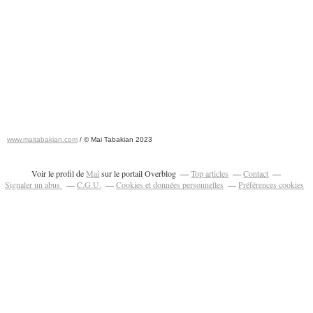
www.maitabakian.com
/ © Mai Tabakian 2023
Art contemporain 2011 - Art Fair 2011
Voir le profil de
Mai
sur le portail Overblog
Top articles
Contact
Signaler un abus
C.G.U.
Cookies et données personnelles
Préférences cookies