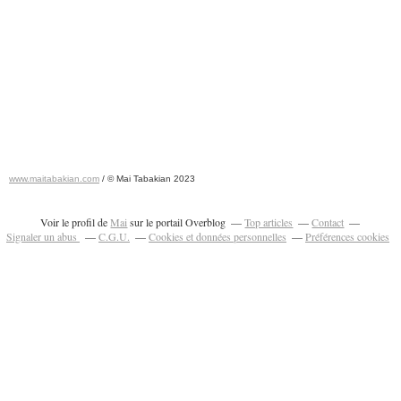
www.maitabakian.com
/ © Mai Tabakian 2023
Art contemporain 2011 - Art Fair 2011
Voir le profil de
Mai
sur le portail Overblog
Top articles
Contact
Signaler un abus
C.G.U.
Cookies et données personnelles
Préférences cookies