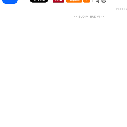
PUBLIS
<< BUD IV
BUD VI >>