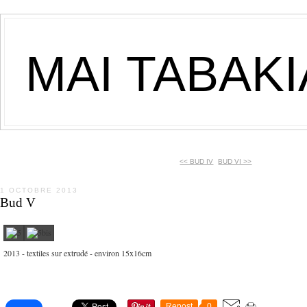
MAI TABAK
<< BUD IV
BUD VI >>
1 OCTOBRE 2013
Bud V
2013 - textiles sur extrudé - environ 15x16cm
Repost
0