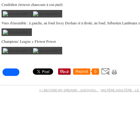
Cendrillon (trouver chaussure à son pied)
Vues d'ensemble : à gauche, au fond Jessy Deshais et à droite, au fond, Sébastien Lambeaux e
Champions' League + Flower Power
Repost
0
<< BEYOND MY DREAMS - JUSQU'AU...
HALTÈRE ADULTÈRE - LE 