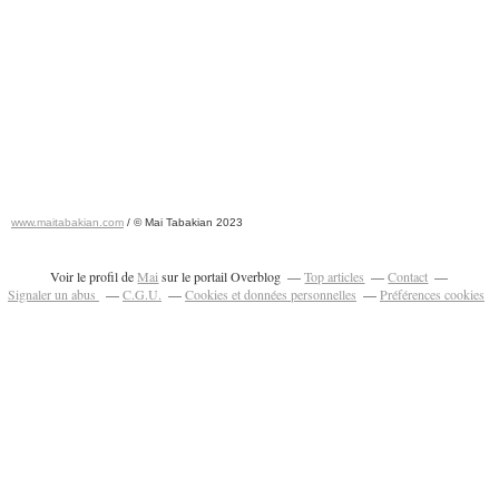
www.maitabakian.com
/ © Mai Tabakian 2023
Art contemporain 2011 - Art Fair 2011
Voir le profil de
Mai
sur le portail Overblog
Top articles
Contact
Signaler un abus
C.G.U.
Cookies et données personnelles
Préférences cookies