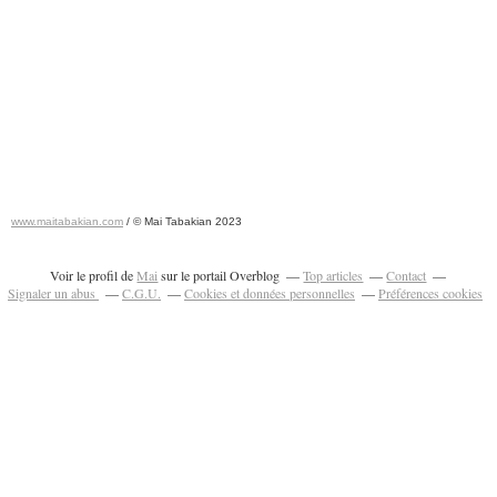
www.maitabakian.com
/ © Mai Tabakian 2023
Art contemporain 2011 - Art Fair 2011
Voir le profil de
Mai
sur le portail Overblog
Top articles
Contact
Signaler un abus
C.G.U.
Cookies et données personnelles
Préférences cookies