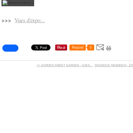
>>>
Vues d'expo...
Repost
0
<< GARDEN SWEET GARDEN - VUES...
DOUDOUS (WUBBIES) - E