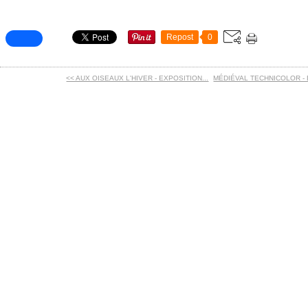
Repost
0
<< AUX OISEAUX L'HIVER - EXPOSITION...
MÉDIÉVAL TECHNICOLOR - E