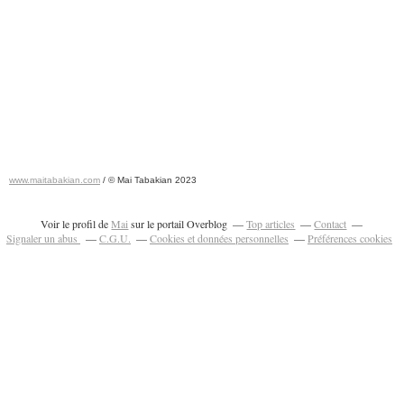
www.maitabakian.com
/ © Mai Tabakian 2023
Art contemporain 2011 - Art Fair 2011
Voir le profil de
Mai
sur le portail Overblog
Top articles
Contact
Signaler un abus
C.G.U.
Cookies et données personnelles
Préférences cookies