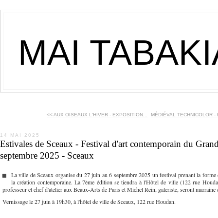
MAI TABAK
<< AUX OISEAUX L'HIVER - EXPOSITION...
MÉDIÉVAL TECHNICOLOR - E
14 MAI 2025
Estivales de Sceaux - Festival d'art contemporain du Grand
septembre 2025 - Sceaux
La ville de Sceaux organise du 27 juin au 6 septembre 2025 un festival prenant la forme 
la création contemporaine. La 7ème édition se tiendra à l'Hôtel de ville (122 rue Houdan)
professeur et chef d'atelier aux Beaux-Arts de Paris et Michel Rein, galeriste, seront marraine e
Vernissage le 27 juin à 19h30, à l'hôtel de ville de Sceaux, 122 rue Houdan.