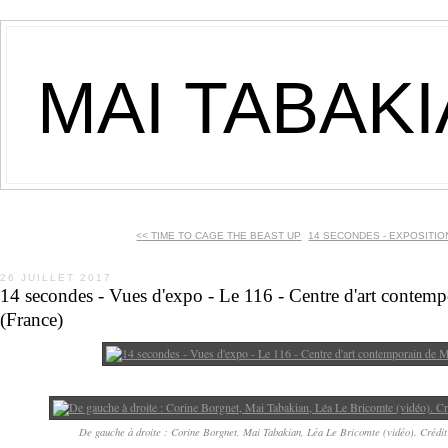
MAI TABAK
<< TIME TO CAGE THE BEAST UP
14 SECONDES - EXPOSITION
26 JUILLET 2017
14 secondes - Vues d'expo - Le 116 - Centre d'art contem
(France)
De gauche à droite : Corine Borgnet, Mai Tabakian, Léa Le Bricomte (vidéo). Cré