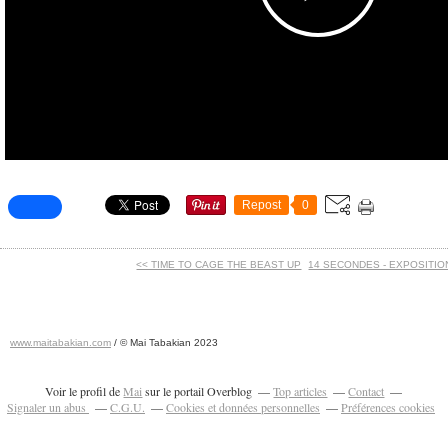
Repost
0
<< TIME TO CAGE THE BEAST UP
14 SECONDES - EXPOSITION
www.maitabakian.com
/ © Mai Tabakian 2023
Art contemporain 2011 - Art Fair 2011
Voir le profil de
Mai
sur le portail Overblog
Top articles
Contact
Signaler un abus
C.G.U.
Cookies et données personnelles
Préférences cookies