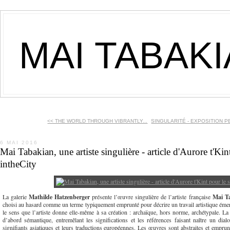
MAI TABAK
<< THE WORLD THROUGH VIBRANTLY...
SINGULARITÉ - EXPOSITION P
6 MAI 2016
Mai Tabakian, une artiste singulière - article d'Aurore t'Kin
intheCity
La galerie
Mathilde Hatzenberger
présente l’œuvre singulière de l’artiste française
Mai T
choisi au hasard comme un terme typiquement emprunté pour décrire un travail artistique émerg
le sens que l’artiste donne elle-même à sa création : archaïque, hors norme, archétypale. La
d’abord sémantique, entremêlant les significations et les références faisant naître un dialo
signifiants asiatiques et leurs traductions européennes. Les œuvres sont abstraites et empru