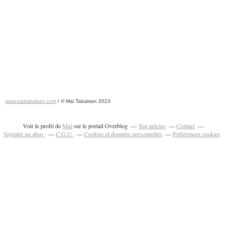
www.maitabakian.com
/ © Mai Tabakian 2023
Art contemporain 2011 - Art Fair 2011
Voir le profil de
Mai
sur le portail Overblog
Top articles
Contact
Signaler un abus
C.G.U.
Cookies et données personnelles
Préférences cookies