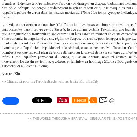
premières références à notre histoire de l’art, on voit émerger un chapeau traditionnel vietnam
plus philosophique, on perçoit soudainement la spirale et tout ce qu’elle évoque en nous.
rappelle la pelure du citron dans les natures mortes du 17ème ? Le temps cyclique, helléniqu
romaine.
Le mythe est un élément central chez
Mai Tabakian
. Les mises en abîmes propres à nous fai
sont présentes dans l’œuvre
Flying Targets
. Est-ce comme certains l’expriment une tour de 
que la singularité s’y trouverait en son centre ? Ou bien est-ce ce moment de calme extraordin
à l’astronomie, la singularité est une région de l’espace où rien ne peut échapper à la gravité
L’entrée du vivant et de l’organique dans ces compositions singulières est essentielle pour resp
dyonisiaque et l’apollinien, le pulsionnel et le cérébral, chaos et cosmos. Mai Tabakian n’oubl
données à ses œuvres sont plein de tendre dérision sur la gravité de la vie sur terre qui n’est 
infini. C’est l’équilibre permanent du temps, qui selon Aristote, n’est ni demain, ni h
mouvement. Le dessin est le fil, acte créateur et féministe en hommage à Louise Bourgeois ou
à décortiquer au Rivoli Building.
Aurore t'Kint
>>
Cliquez ici pour lire l'article directement sur le site Mu-intheCity
Repost
0
<< THE WORLD THROUGH VIBRANTLY...
SINGULARITÉ - EXPOSITION P