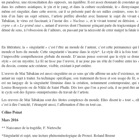
un paradoxe, une réconciliation des opposés, un équilibre. Il est assez étonnant de constater que
dans les cultures asiatiques, le yin et le yang, et dans la culture occidentale, le « dionysiaque
même est singulier, dans cette œuvre, car il se présente paré de ses milles couleurs, sous le 
loin d’en faire un sujet sérieux, l’artiste préfère aborder avec humour le sujet du vivant
Tabakian, le virus est fascinant, à l’instar des «
Nucleus »
, et le vivant tourné en dérision. 
cygne
» et «
Le grand saut
», autant d’œuvres dont l’humour grinçant parle du tragicomique d
dénué de sens, à l’obsession de l’ailleurs, en passant par la nécessité de créer malgré la fatale i
En littérature, la « singularité » c’est l’être au monde de l’auteur, c’est cette permanence qui 
monde et hors du monde. Cette singularité s’incarne dans le style*. Le style dit à la fois tou
l’impossible compréhension globale du monde. D’aucun pense souvent que le style se donne
style » est un mystère. Le fil ne tisse pas l’œuvre, il ne joue pas un rôle de l’ombre entre les 
du dessin, comme acte créateur, visible, existant à part entière.
L’œuvre de Mai Tabakian est aussi singulière en ce sens qu’elle affirme un acte d’existence, 
autant un sujet à traiter. Sa technique spécifique, son traitement du tissu et son usage du fil,
est un langage de la singularité féminine dans la création, notamment contemporaine, qui 
Louise Bourgeois ou de Nikki de Saint Phalle. Dès lors que l’on a posé cela, il ne peut être anod
le cycle soit des figures omniprésentes du travail de l’artiste.
Les œuvres de Mai Tabakian sont des litotes complexes du monde. Elles disent le « tout », elles
c’est à dire l’unicité, l’étrangeté aussi, l’affirmation d’être en tout cas.
Céline Poizat
Mars 2016
** Naissance de la tragédie, F. Nietzsche
*Singularité et sujet, une lecture phénoménologique de Proust. Roland Breeur