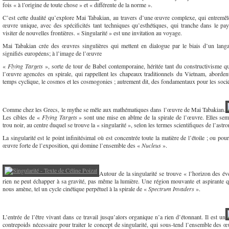
fois « à l’origine de toute chose » et « différente de la norme ».
C’est cette dualité qu’explore Mai Tabakian, au travers d’une œuvre complexe, qui entremêle 
œuvre unique, avec des spécificités tant techniques qu’esthétiques, qui tranche dans le pay
visiter de nouvelles frontières. « Singularité » est une invitation au voyage.
Mai Tabakian crée des œuvres singulières qui mettent en dialogue par le biais d’un langage
signifiés européens; à l’image de l’œuvre
«
Flying Targets
», sorte de tour de Babel contemporaine, héritée tant du constructivisme q
l’œuvre agencées en spirale, qui rappellent les chapeaux traditionnels du Vietnam, abordent
temps cyclique, le cosmos et les cosmogonies ; autrement dit, des fondamentaux pour les socié
Comme chez les Grecs, le mythe se mêle aux mathématiques dans l’œuvre de Mai Tabakian.
Les cibles de «
Flying Targets
» sont une mise en abîme de la spirale de l’œuvre. Elles se
trou noir, au centre duquel se trouve la « singularité », selon les termes scientifiques de l’astr
La singularité est le point infinitésimal où est concentrée toute la matière de l’étoile ; ou pou
œuvre forte de l’exposition, qui domine l’ensemble des «
Nucleus
».
Autour de la singularité se trouve « l’horizon des é
rien ne peut échapper à sa gravité, pas même la lumière. Une région mouvante et aspirante q
nous amène, tel un cycle cinétique perpétuel à la spirale de «
Spectrum Invaders
».
L’entrée de l’être vivant dans ce travail jusqu’alors organique n’a rien d’étonnant. Il est un
contrepoids nécessaire pour traiter le concept de singularité, qui sous-tend l’ensemble des œu