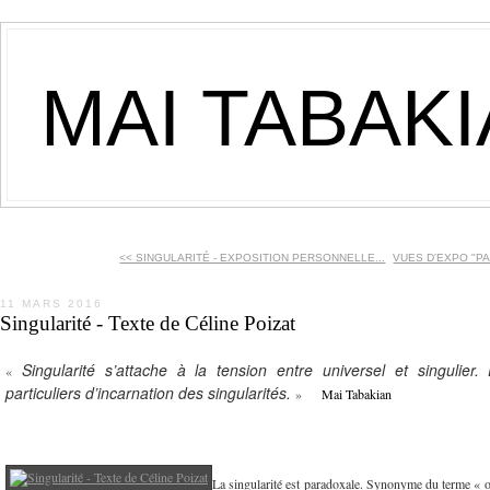
MAI TABAK
<< SINGULARITÉ - EXPOSITION PERSONNELLE...
VUES D'EXPO "PARI
11 MARS 2016
Singularité - Texte de Céline Poizat
Singularité s’attache à la tension entre universel et singulier
«
particuliers d’incarnation des singularités.
»
Mai Tabakian
La singularité est paradoxale. Synonyme du terme « ori