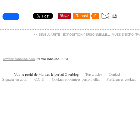
Repost
0
<< SINGULARITÉ - EXPOSITION PERSONNELLE...
VUES D'EXPO "PARI
www.maitabakian.com
/ © Mai Tabakian 2023
Art contemporain 2011 - Art Fair 2011
Voir le profil de
Mai
sur le portail Overblog
Top articles
Contact
Signaler un abus
C.G.U.
Cookies et données personnelles
Préférences cookies