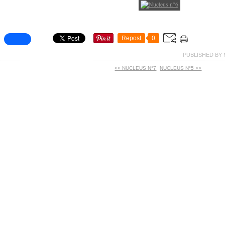
Repost
0
PUBLISHED BY 
<< NUCLEUS N°7
NUCLEUS N°5 >>