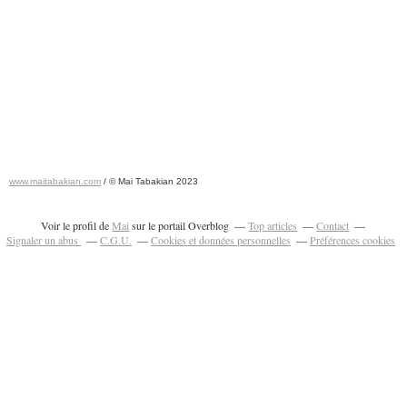
www.maitabakian.com
/ © Mai Tabakian 2023
Art contemporain 2011 - Art Fair 2011
Voir le profil de
Mai
sur le portail Overblog
Top articles
Contact
Signaler un abus
C.G.U.
Cookies et données personnelles
Préférences cookies