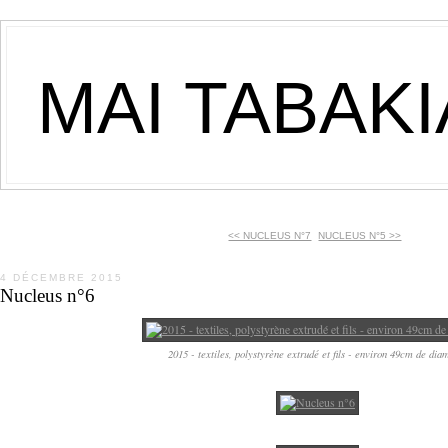
MAI TABAK
<< NUCLEUS N°7
NUCLEUS N°5 >>
4 DÉCEMBRE 2015
Nucleus n°6
2015 - textiles, polystyrène extrudé et fils - environ 49cm de dia