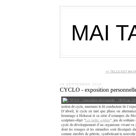
MAI T
<< TELLE EST MA 
18 SEPTEMBRE 2014
CYCLO - exposition personnelle
notion de cycle, murmure le fil conducteur de l’expo
D’abord, le cycle en tant que phase ou alternance
hommage à Hokusaï et sa série d’estampes du Mont 
sculpture-objet "
Les petits soldats
", jeu de solitair
cycle de développement d’un organisme vivant vu 
dont les rouages et les méandres sont disséqués da
comme enrobés de pétrole, symbolisant la nouvelle 