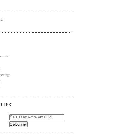
CT
 muraux
s
rawings
e
e
TTER
 pour être averti des nouveaux articles publiés.