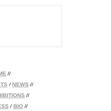
//
ME
/
//
XTS
NEWS
//
IBITIONS
/
//
ESS
BIO