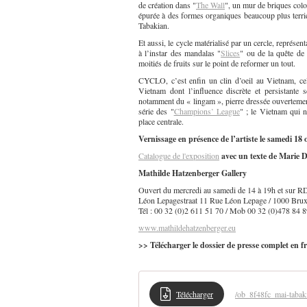
de création dans "
The Wall
", un mur de briques col
épurée à des formes organiques beaucoup plus terrien
Tabakian.
Et aussi, le cycle matérialisé par un cercle, représenta
à l’instar des mandalas "
Slices
" ou de la quête de 
moitiés de fruits sur le point de reformer un tout.
CYCLO, c’est enfin un clin d’oeil au Vietnam, cel
Vietnam dont l’influence discrète et persistante se
notamment du « lingam », pierre dressée ouvertemen
série des "
Champions’ League
" ; le Vietnam qui n
place centrale.
Vernissage en présence de l’artiste le samedi 18 
Catalogue de l'exposition
avec un texte de Marie D
Mathilde Hatzenberger Gallery
Ouvert du mercredi au samedi de 14 à 19h et sur 
Léon Lepagestraat 11 Rue Léon Lepage / 1000 Brux
Tél : 00 32 (0)2 611 51 70 / Mob 00 32 (0)478 84 
www.mathildehatzenberger.eu
>> Télécharger le dossier de presse complet en fr
Télécharger
/ob_8f48fc_mai-tabak