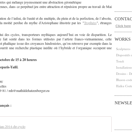
orées qui mélange joyeusement une abstraction géométrique
nes, dans ce perpétuel jeu entre attraction et répulsion propre au travail de Mai
tion de l’infini, de l'unité et du multiple, du plein et de la perfection, de l’absolu,
CONTA
la moitié perdue du mythe d’Aristophane illustrée par les "
Trophées
", étranges
Click here
ui des cyclos, transporteurs mythiques aujourd’hui en voie de disparition. Le
 fait sentir dans les formes utilisées par l’artiste franco-vietnamienne, celle
WORKS
t phallique issue des croyances hindouistes, qu’on retrouve par exemple dans la
ourrit une recherche plastique inédite où l’hybride et l’organique occupent une
Sculptures
Dispositifs
octobre de 15 à 20 heures
Tondi
eparis-Yafil.
Installation
Dessins - D
Blason-cod
RDV
elles
Haïku Cod
89 81 / mh@mathildehatzenberger.eu
NEWSLE
ançais :
Abonnez-vous
Email
ian-2014-dp-cyclo