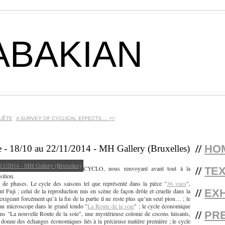
ABAKIAN
QUÊTE
A SURVEY OF CYCLICAL EFFECTS:... >>
//
HO
 - 18/10 au 22/11/2014 - MH Gallery (Bruxelles)
//
CYCLO, nous renvoyant avant tout à la
TE
sition.
 de phases. Le cycle des saisons tel que représenté dans la pièce "
36 vues
",
//
EXH
Fuji ; celui de la reproduction mis en scène de façon drôle et cruelle dans la
e exigeant forcément qu’à la fin de la partie il ne reste plus qu’un seul pion… ; le
au microscope dans le grand tondo "
La Route de la soie
" ; le cycle économique
//
PR
ns "La nouvelle Route de la soie", une mystérieuse colonie de cocons luisants,
donne des échanges économiques liés à la précieuse matière première ; le cycle