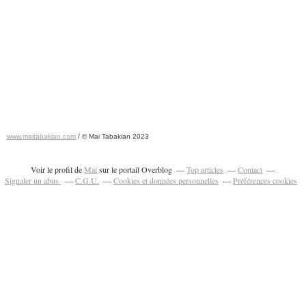
www.maitabakian.com
/ © Mai Tabakian 2023
Art contemporain 2011 - Art Fair 2011
Voir le profil de
Mai
sur le portail Overblog
Top articles
Contact
Signaler un abus
C.G.U.
Cookies et données personnelles
Préférences cookies