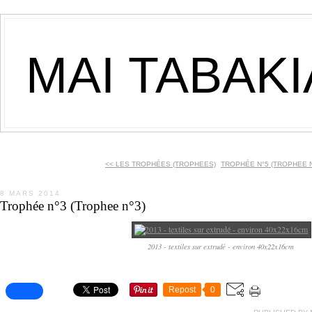
MAI TABAK
<< LES TROPHÉES (TROPHEES)
TROPHÉE N°5 (TROPHEE N
8 MARS 2014
Trophée n°3 (Trophee n°3)
2013 - textiles sur extrudé - environ 40x22x16cm
Repost
0