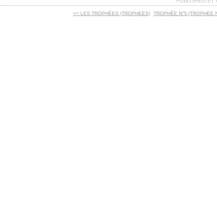
PUBLISHED BY 
<< LES TROPHÉES (TROPHEES)
TROPHÉE N°5 (TROPHEE N