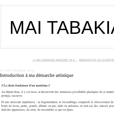
MAI TABAK
<< MAI TABAKIAN: ANATOMY OF A...
MINIARTEXTIL DU 24 SEPTE
29 SEPTEMBRE 2011
Introduction à ma démarche artistique
// Le choix fondateur d'un matériau //
Au départ donc, il y a le tissu, la découverte des immenses possibilités plastiques de ce matéri
protège, recouvre.
Et une nécessité impérieuse : la fragmentation et l'assemblage compulsif et obsessionnel de 
bouts de tissus, petits, grands, abîmés ou pas, laids ou précieux, en tout cas des «laissés po
delà des apparences, de créer, de rassembler ce qui est épars.