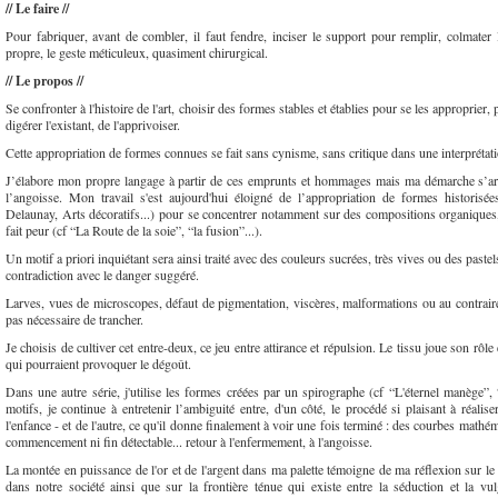
// Le faire //
Pour fabriquer, avant de combler, il faut fendre, inciser le support pour remplir, colmater la
propre, le geste méticuleux, quasiment chirurgical.
// Le propos //
Se confronter à l'histoire de l'art, choisir des formes stables et établies pour se les appropri
digérer l'existant, de l'apprivoiser.
Cette appropriation de formes connues se fait sans cynisme, sans critique dans une interprétat
J’élabore mon propre langage à partir de ces emprunts et hommages mais ma démarche s’ar
l’angoisse. Mon travail s'est aujourd'hui éloigné de l’appropriation de formes historisée
Delaunay, Arts décoratifs...) pour se concentrer notamment sur des compositions organiques
fait peur (cf “La Route de la soie”, “la fusion”...).
Un motif a priori inquiétant sera ainsi traité avec des couleurs sucrées, très vives ou des paste
contradiction avec le danger suggéré.
Larves, vues de microscopes, défaut de pigmentation, viscères, malformations ou au contraire
pas nécessaire de trancher.
Je choisis de cultiver cet entre-deux, ce jeu entre attirance et répulsion. Le tissu joue son rôl
qui pourraient provoquer le dégoût.
Dans une autre série, j'utilise les formes créées par un spirographe (cf “L'éternel manège”
motifs, je continue à entretenir l’ambiguité entre, d'un côté, le procédé si plaisant à réal
l'enfance - et de l'autre, ce qu'il donne finalement à voir une fois terminé : des courbes mathém
commencement ni fin détectable... retour à l'enfermement, à l'angoisse.
La montée en puissance de l'or et de l'argent dans ma palette témoigne de ma réflexion sur le 
dans notre société ainsi que sur la frontière ténue qui existe entre la séduction et la vulg