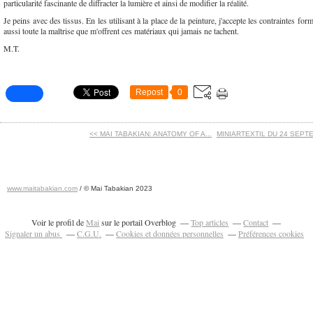
particularité fascinante de diffracter la lumière et ainsi de modifier la réalité.
Je peins avec des tissus. En les utilisant à la place de la peinture, j'accepte les contraintes fo
aussi toute la maîtrise que m'offrent ces matériaux qui jamais ne tachent.
M.T.
Repost
0
<< MAI TABAKIAN: ANATOMY OF A...
MINIARTEXTIL DU 24 SEPTE
www.maitabakian.com
/ © Mai Tabakian 2023
Art contemporain 2011 - Art Fair 2011
Voir le profil de
Mai
sur le portail Overblog
Top articles
Contact
Signaler un abus
C.G.U.
Cookies et données personnelles
Préférences cookies