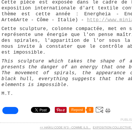
Cette pièce est exposée dans le cadre de 
exposition internationale d'art textile con
thème est cette année : Energheia - Ene
Arte&Arte - Côme - Italie) -
http://www.mini
Cette sculpture, colonne compactée, met en 
représente une énergie que l'on pense maîtr
des spirales, l'apparition de l'or sous la
nous invite à constater que le contrôle a
est impossible.
This sculpture which takes the shape of a
presents the danger of an energy that one b
The movement of spirals, the appearance 
black hull, everything suggests that the a
elements is impossible.
M.T.
Repost
0
PUBLIS
<< HAÏKU CODE N°3 - COMME ILS...
EXPOSITION COLLECTIVE À