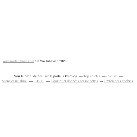
www.maitabakian.com
/ © Mai Tabakian 2023
Art contemporain 2011 - Art Fair 2011
Voir le profil de
Mai
sur le portail Overblog
Top articles
Contact
Signaler un abus
C.G.U.
Cookies et données personnelles
Préférences cookies