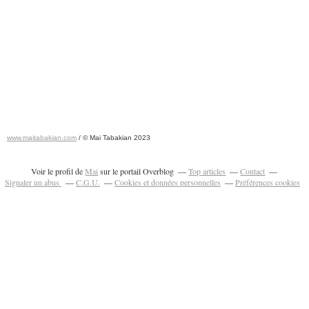
www.maitabakian.com
/ © Mai Tabakian 2023
Art contemporain 2011 - Art Fair 2011
Voir le profil de
Mai
sur le portail Overblog
Top articles
Contact
Signaler un abus
C.G.U.
Cookies et données personnelles
Préférences cookies