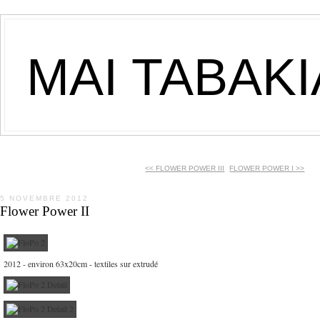
MAI TABAK
<< FLOWER POWER III
FLOWER POWER I >>
5 NOVEMBRE 2012
Flower Power II
2012 - environ 63x20cm - textiles sur extrudé