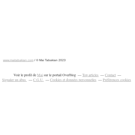
www.maitabakian.com
/ © Mai Tabakian 2023
Art contemporain 2011 - Art Fair 2011
Voir le profil de
Mai
sur le portail Overblog
Top articles
Contact
Signaler un abus
C.G.U.
Cookies et données personnelles
Préférences cookies