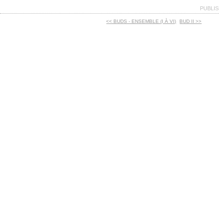
PUBLIS
<< BUDS - ENSEMBLE (I À VI)
BUD II >>