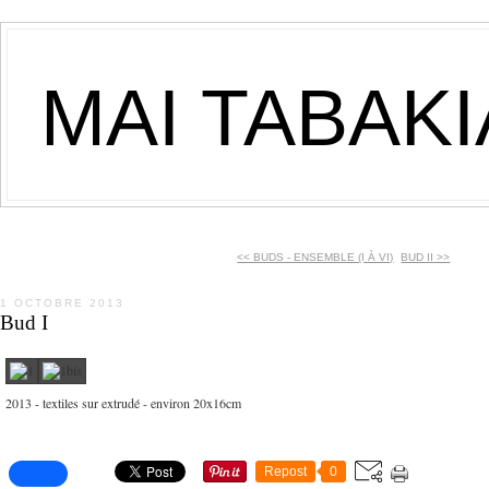
MAI TABAK
<< BUDS - ENSEMBLE (I À VI)
BUD II >>
1 OCTOBRE 2013
Bud I
2013 - textiles sur extrudé - environ 20x16cm
Repost
0