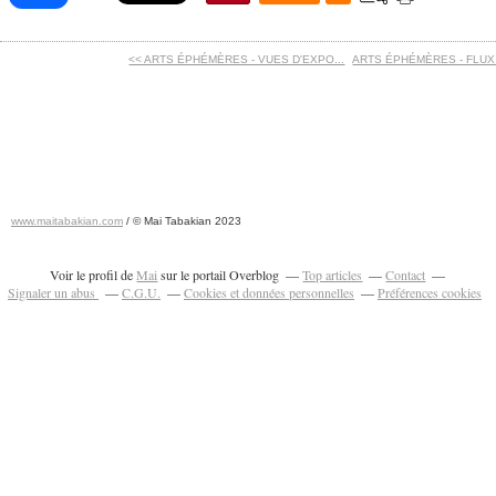
<< ARTS ÉPHÉMÈRES - VUES D'EXPO...
ARTS ÉPHÉMÈRES - FLUX -
www.maitabakian.com
/ © Mai Tabakian 2023
Art contemporain 2011 - Art Fair 2011
Voir le profil de
Mai
sur le portail Overblog
Top articles
Contact
Signaler un abus
C.G.U.
Cookies et données personnelles
Préférences cookies