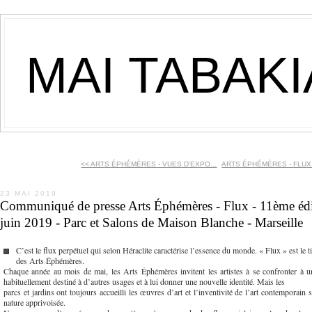
MAI TABAK
<< ARTS ÉPHÉMÈRES - VUES D'EXPO...
ARTS ÉPHÉMÈRES - FLUX -
23 MAI 2019
Communiqué de presse Arts Éphémères - Flux - 11ème édi
juin 2019 - Parc et Salons de Maison Blanche - Marseille
C’est le flux perpétuel qui selon Héraclite caractérise l’essence du monde. « Flux » est le t
des Arts Éphémères.
Chaque année au mois de mai, les Arts Éphémères invitent les artistes à se confronter à 
habituellement destiné à d’autres usages et à lui donner une nouvelle identité. Mais les
parcs et jardins ont toujours accueilli les œuvres d’art et l’inventivité de l’art contemporain s
nature apprivoisée.