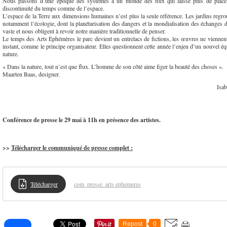
Nous passons d’une époque des systèmes à un monde des flux qui laisse plus de place a
discontinuité du temps comme de l’espace.
L’espace de la Terre aux dimensions humaines n’est plus la seule référence. Les jardins regr
notamment l’écologie, dont la planétarisation des dangers et la mondialisation des échanges 
vaste et nous obligent à revoir notre manière traditionnelle de penser.
Le temps des Arts Éphémères le parc devient un entrelacs de fictions, les œuvres ne vienn
instant, comme le principe organisateur. Elles questionnent cette année l’enjeu d’un nouvel éq
nature.
« Dans la nature, tout n’est que flux. L’homme de son côté aime figer la beauté des choses ».
Maarten Baas, designer.
Isa
Conférence de presse le 29 mai à 11h en présence des artistes.
>>
Télécharger le communiqué de presse complet :
Télécharger
com_presse_arts ephemeres
Repost
0