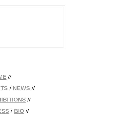
//
ME
/
//
XTS
NEWS
//
IBITIONS
/
//
ESS
BIO