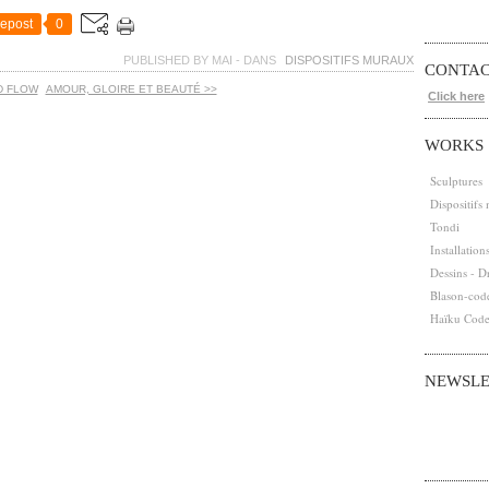
epost
0
PUBLISHED BY MAI
-
DANS
DISPOSITIFS MURAUX
CONTA
D FLOW
AMOUR, GLOIRE ET BEAUTÉ >>
Click here
WORKS
Sculptures
Dispositifs
Tondi
Installation
Dessins - D
Blason-cod
Haïku Cod
NEWSLE
Abonnez-vous
Email