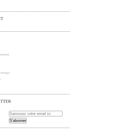
CT
 muraux
s
rawings
e
e
TTER
 pour être averti des nouveaux articles publiés.