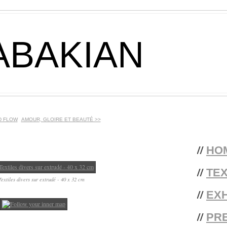
ABAKIAN
D FLOW
AMOUR, GLOIRE ET BEAUTÉ >>
//
HO
//
TE
Textiles divers sur extrudé - 40 x 32 cm
//
EXH
//
PR