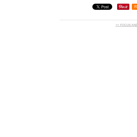
R
<< FOCUS AN