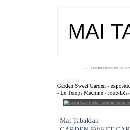
MAI T
<< L'UNIVERS INSOLITE DE M. T
4 JUIN 2018
Garden Sweet Garden - expositi
- Le Temps Machine - Joué-Lès-
Mai Tabakian
GARDEN SWEET GA