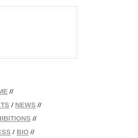
//
ME
/
//
XTS
NEWS
//
IBITIONS
/
//
ESS
BIO