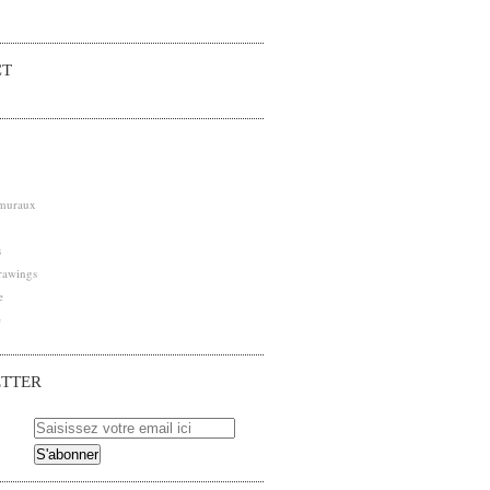
CT
 muraux
s
rawings
e
e
TTER
 pour être averti des nouveaux articles publiés.