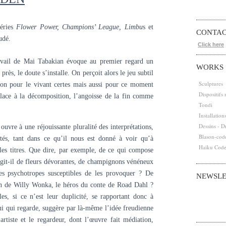
séries
Flower Power, Champions’ League, Limbu
s et
CONTA
udé.
Click here
ravail de Mai Tabakian évoque au premier regard un
WORKS
près, le doute s’installe. On perçoit alors le jeu subtil
Sculptures
ation pour le vivant certes mais aussi pour ce moment
Dispositifs
 place à la décomposition, l’angoisse de la fin comme
Tondi
Installation
Dessins - D
vre à une réjouissante pluralité des interprétations,
Blason-cod
uïtés, tant dans ce qu’il nous est donné à voir qu’à
Haïku Cod
es titres. Que dire, par exemple, de ce qui compose
agit-il de fleurs dévorantes, de champignons vénéneux
tes psychotropes susceptibles de les provoquer ? De
NEWSLE
ion de Willy Wonka, le héros du conte de Road Dahl ?
Abonnez-vous
Email
les, si ce n’est leur duplicité, se rapportant donc à
elui qui regarde, suggère par là-même l’idée freudienne
artiste et le regardeur, dont l’œuvre fait médiation,