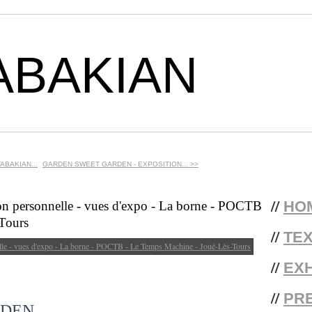
ABAKIAN
ABAKIAN...
GARDEN SWEET GARDEN - EXPOSITION... >>
//
HO
on personnelle - vues d'expo - La borne - POCTB
Tours
//
TE
//
EXH
//
PR
RDEN