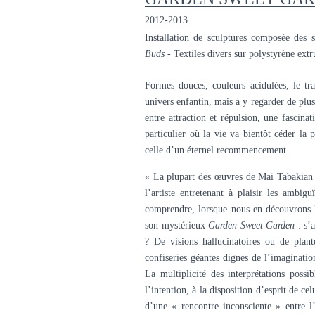
2012-2013
Installation de sculptures composée des 
Buds
- Textiles divers sur polystyrène extr
Formes douces, couleurs acidulées, le t
univers enfantin, mais à y regarder de plus 
entre attraction et répulsion, une fascin
particulier où la vie va bientôt céder la
celle d’un éternel recommencement.
« La plupart des œuvres de Mai Tabakian ou
l’artiste entretenant à plaisir les ambig
comprendre, lorsque nous en découvrons l
son mystérieux
Garden Sweet Garden
: s’
? De visions hallucinatoires ou de plan
confiseries géantes dignes de l’imaginat
La multiplicité des interprétations possib
l’intention, à la disposition d’esprit de c
d’une « rencontre inconsciente » entre l’