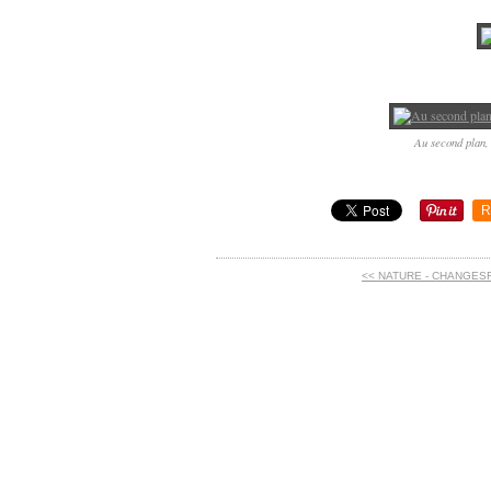
Au second plan, 
R
<< NATURE - CHANGESF