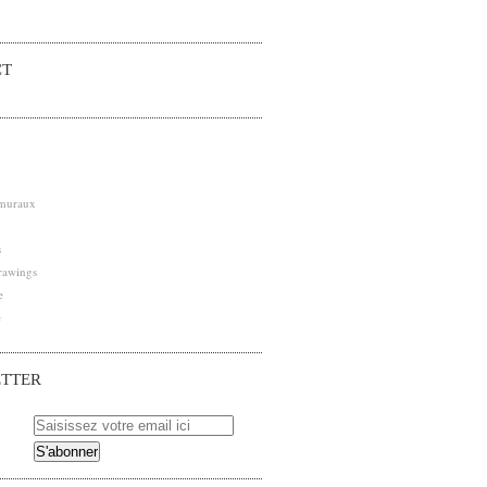
CT
 muraux
s
rawings
e
e
TTER
 pour être averti des nouveaux articles publiés.