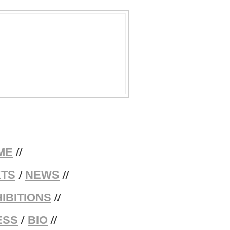
//
ME
/
//
XTS
NEWS
//
IBITIONS
/
//
ESS
BIO