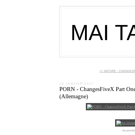
MAI T
<< NATURE - CHANGESF
18 JANVIER 2017
PORN - ChangesFiveX Part One -
(Allemagne)
Au premie