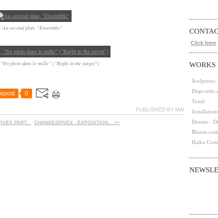
Au second plan, "Ensemble"
CONTA
Click here
"En plein dans le mille" ("Right in the target")
WORKS
Sculptures
Dispositifs
epost
0
Tondi
PUBLISHED BY MAI
Installation
Dessins - D
IVEX PART...
CHANGESFIVEX - EXPOSITION... >>
Blason-cod
Haïku Cod
NEWSLE
Abonnez-vous
Email