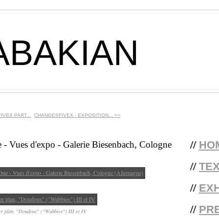
ABAKIAN
IVEX PART...
CHANGESFIVEX - EXPOSITION... >>
//
HO
 Vues d'expo - Galerie Biesenbach, Cologne
//
TE
//
EXH
//
PR
r plan, "Doudous" ("Wubbies") III et IV